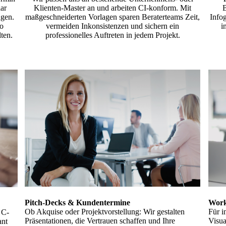
lar
Klienten-Master an und arbeiten CI-konform. Mit
B
ugen.
maßgeschneiderten Vorlagen sparen Beraterteams Zeit,
Infog
so
vermeiden Inkonsistenzen und sichern ein
i
lten.
professionelles Auftreten in jedem Projekt.
Pitch-Decks & Kundentermine
Work
Ob Akquise oder Projektvorstellung: Wir gestalten
Für i
 C-
Präsentationen, die Vertrauen schaffen und Ihre
Visua
ant