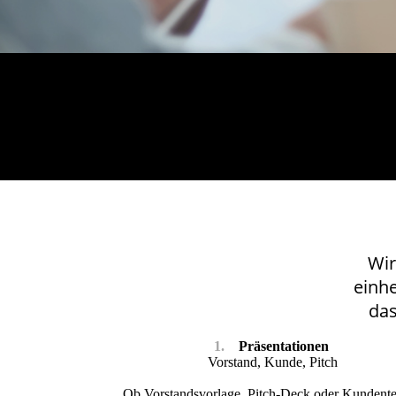
Wir
einh
das
1.
Präsentationen
Vorstand, Kunde, Pitch
Ob Vorstandsvorlage, Pitch-Deck oder Kundent